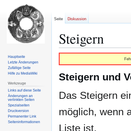
Seite
Diskussion
Steigern
Zur
Zur
Hauptseite
Feh
Navigation
Suche
Letzte Änderungen
Zufällige Seite
springen
springen
Steigern und V
Hilfe zu MediaWiki
Werkzeuge
Links auf diese Seite
Das Steigern ei
Änderungen an
verlinkten Seiten
Spezialseiten
möglich, wenn a
Druckversion
Permanenter Link
Seiten­­informationen
Liste ist.