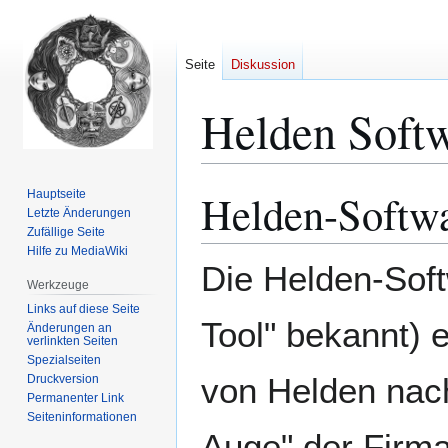
Seite
Diskussion
Helden Soft
Helden-Softw
Hauptseite
Zur
Zur
Letzte Änderungen
Navigation
Suche
Zufällige Seite
springen
springen
Hilfe zu MediaWiki
Die Helden-Soft
Werkzeuge
Links auf diese Seite
Tool" bekannt) 
Änderungen an
verlinkten Seiten
Spezialseiten
von Helden nac
Druckversion
Permanenter Link
Seiten­­informationen
Auge" der Firm