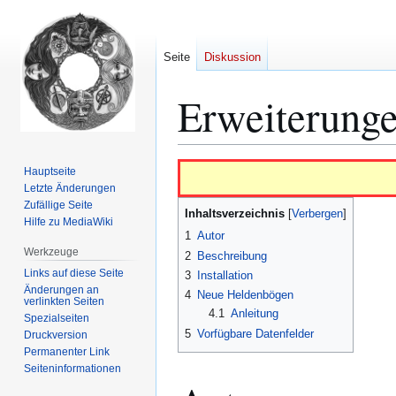
Seite
Diskussion
Erweiterung
Zur
Zur
Hauptseite
Navigation
Suche
Letzte Änderungen
Zufällige Seite
springen
springen
Inhaltsverzeichnis
Hilfe zu MediaWiki
1
Autor
Werkzeuge
2
Beschreibung
Links auf diese Seite
3
Installation
Änderungen an
4
Neue Heldenbögen
verlinkten Seiten
4.1
Anleitung
Spezialseiten
5
Vorfügbare Datenfelder
Druckversion
Permanenter Link
Seiten­­informationen