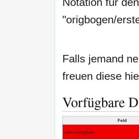
Notation für den
"origbogen/erst
Falls jemand ne
freuen diese hie
Vorfügbare D
Feld
daten/angaben