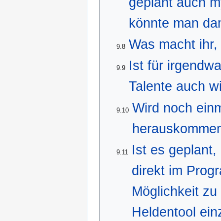
geplant auch m
könnte man da
Was macht ihr
9.8
Ist für irgend
9.9
Talente auch w
Wird noch ein
9.10
herauskomme
Ist es geplant
9.11
direkt im Prog
Möglichkeit zu 
Heldentool ein