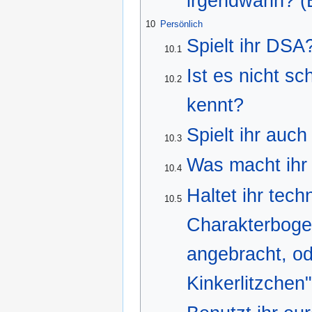
irgendwann? (
10
Persönlich
Spielt ihr DSA
10.1
Ist es nicht s
10.2
kennt?
Spielt ihr auc
10.3
Was macht ihr 
10.4
Haltet ihr tec
10.5
Charakterbogen
angebracht, od
Kinkerlitzchen