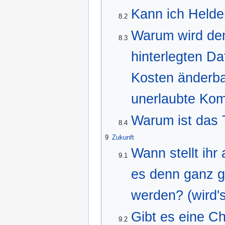
Kann ich Helde
8.2
Warum wird dem
8.3
hinterlegten D
Kosten änderbar
unerlaubte Kom
Warum ist das 
8.4
9
Zukunft
Wann stellt ihr
9.1
es denn ganz g
werden? (wird'
Gibt es eine Ch
9.2