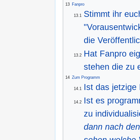
13
Fanpro
Stimmt ihr euc
13.1
"Vorausentwick
die Veröffentl
Hat Fanpro eig
13.2
stehen die zu 
14
Zum Programm
Ist das jetzig
14.1
Ist es program
14.2
zu individuali
dann nach den 