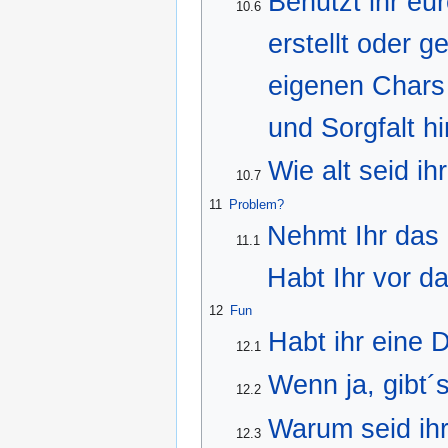
Benutzt ihr eu
10.6
erstellt oder g
eigenen Chars 
und Sorgfalt hi
Wie alt seid ih
10.7
11
Problem?
Nehmt Ihr das
11.1
Habt Ihr vor d
12
Fun
Habt ihr eine
12.1
Wenn ja, gibt´
12.2
Warum seid ihr
12.3