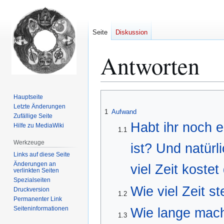
Seite
Diskussion
Antworten
Zur
Zur
Hauptseite
Navigation
Suche
Letzte Änderungen
1
Aufwand
Zufällige Seite
springen
springen
Habt ihr noch e
Hilfe zu MediaWiki
1.1
Werkzeuge
ist? Und natür
Links auf diese Seite
Änderungen an
viel Zeit koste
verlinkten Seiten
Spezialseiten
Wie viel Zeit s
Druckversion
1.2
Permanenter Link
Seiten­­informationen
Wie lange macht
1.3