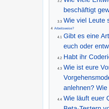
3.2
beschäftigt ge
Wie viel Leute s
3.3
4
Arbeitsweise?
Gibt es eine Ar
4.1
euch oder entw
Habt ihr Coderi
4.2
Wie ist eure Vo
4.3
Vorgehensmodell
anlehnen? Wie 
Wie läuft euer
4.4
Beta-Testern v