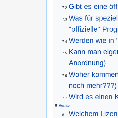
Gibt es eine öf
7.2
Was für speziel
7.3
"offizielle" Pr
Werden wie in 
7.4
Kann man eigen
7.5
Anordnung)
Woher kommen d
7.6
noch mehr???)
Wird es einen 
7.7
8
Rechte
Welchem Lizenz
8.1