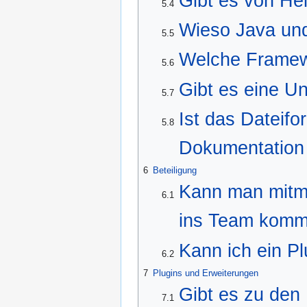
Gibt es von He
5.4
Wieso Java un
5.5
Welche Framewo
5.6
Gibt es eine Un
5.7
Ist das Dateifo
5.8
Dokumentation
6
Beteiligung
Kann man mitm
6.1
ins Team komme
Kann ich ein Pl
6.2
7
Plugins und Erweiterungen
Gibt es zu den 
7.1