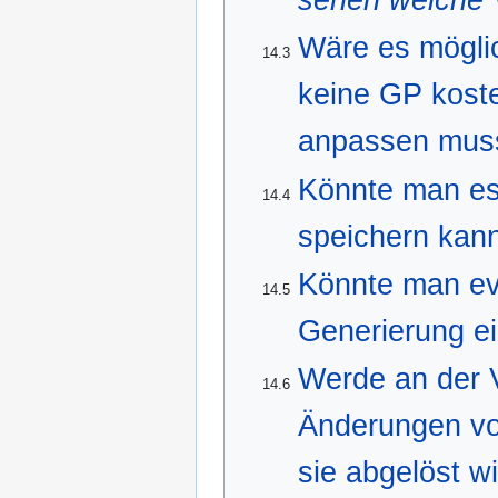
sehen welche Vo
Wäre es mögli
14.3
keine GP koste
anpassen mus
Könnte man es 
14.4
speichern kan
Könnte man evt
14.5
Generierung ei
Werde an der V
14.6
Änderungen vo
sie abgelöst w