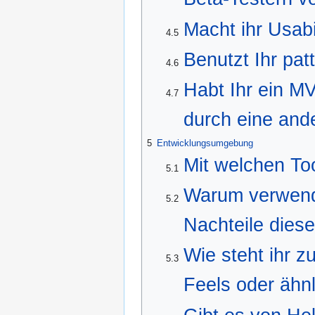
Macht ihr Usabi
4.5
Benutzt Ihr pa
4.6
Habt Ihr ein M
4.7
durch eine and
5
Entwicklungsumgebung
Mit welchen To
5.1
Warum verwendet
5.2
Nachteile dies
Wie steht ihr z
5.3
Feels oder ähn